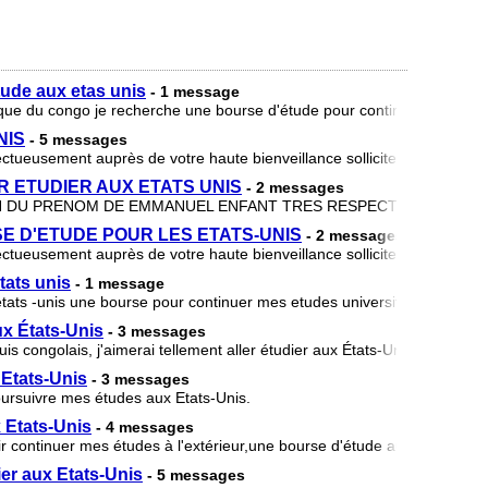
ude aux etas unis
- 1 message
ique du congo je recherche une bourse d'étude pour continuer mes ét
NIS
- 5 messages
ctueusement auprès de votre haute bienveillance solliciter un bon pro
 ETUDIER AUX ETATS UNIS
- 2 messages
 DU PRENOM DE EMMANUEL ENFANT TRES RESPECTUEUX ET STUD
E D'ETUDE POUR LES ETATS-UNIS
- 2 messages
ctueusement auprès de votre haute bienveillance solliciter un bon pro
ats unis
- 1 message
tats -unis une bourse pour continuer mes etudes universitaire alors a
ux États-Unis
- 3 messages
 congolais, j'aimerai tellement aller étudier aux États-Unis mais les 
Etats-Unis
- 3 messages
oursuivre mes études aux Etats-Unis.
 Etats-Unis
- 4 messages
voir continuer mes études à l'extérieur,une bourse d'étude au Canada ou
ier aux Etats-Unis
- 5 messages