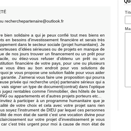
Que
ETÉ
Ti
ou recherchepartenaire@outlook.fr
Ma
re bien solidaire a qui je peux confié tout mes biens en
ts en besoins d'investissement financière et serais très
ppement dans le secteur sociale (projet humanitaire). Je
porteuses d’idées sérieuses ou de projets en manque de
e de nos jours trouver un financement ou un prêt pour
facile, ou étiez-vous refuser d'obtenu un prêt ou un
itution financière de votre pays, pour une ou plusieurs
ue vous êtes au bon endroit pour vos solutions de
quoi je vous propose une solution fiable pour vous aider
 garantie. J'aimerai vous faire une proposition qui pourra
seuse privée qui recherche un(e) partenaire sérieux qui a
e vais signer un type de document(contrat) dans l'optique
s jugez rentables comme l'immobilier, des hôtels de luxe
s ONG ou appartements et d'autres projets porteurs etc...
invitez à participer à un programme humanitaire que je
calité de votre choix et cela avec votre projet sans rien
us soyez l'instrument de DIEU par lequel ces personnes
agilité de mon état de santé c'est une vocation divine pour
claircissement sur votre projet d'investissement je vous
car c'est très urgent pour moi à cause de mon état de