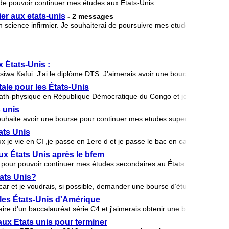
 de pouvoir continuer mes études aux Etats-Unis.
er aux etats-unis
- 2 messages
science infirmier. Je souhaiterai de poursuivre mes etude en science i
 États-Unis :
wa Kafui. J'ai le diplôme DTS. J'aimerais avoir une bourse d'étude au
ale pour les États-Unis
 math-physique en République Démocratique du Congo et je suis à la re
 unis
ouhaite avoir une bourse pour continuer mes etudes superieur aux etat
ats Unis
je vie en CI ,je passe en 1ere d et je passe le bac en candidat libre je
x États Unis après le bfem
 pour pouvoir continuer mes études secondaires au États Unis .
tats Unis?
ar et je voudrais, si possible, demander une bourse d’étude gratuite a
les États-Unis d'Amérique
re d'un baccalauréat série C4 et j'aimerais obtenir une bourse d'étude 
ux Etats unis pour terminer