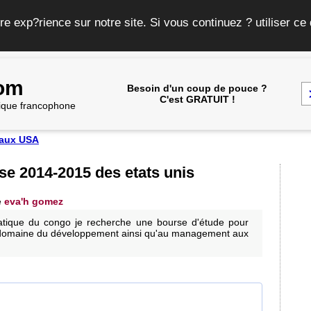
re exp?rience sur notre site. Si vous continuez ? utiliser c
com
Besoin d'un coup de pouce ?
C'est GRATUIT !
frique francophone
 aux USA
se 2014-2015 des etats unis
e
eva'h gomez
atique du congo je recherche une bourse d'étude pour
domaine du développement ainsi qu'au management aux