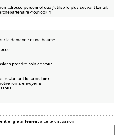
on adresse personnel que j'utilise le plus souvent Émail:
erchepartenaire@outlook.fr
pour la demande d'une bourse
resse:
ssions prendre soin de vous
en réclamant le formulaire
 motivation à envoyer à
dessous
ment
et
gratuitement
à cette discussion :