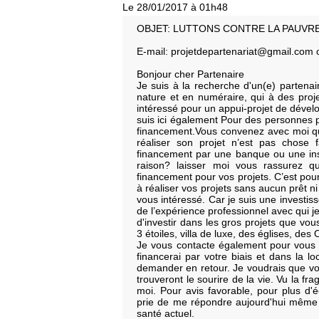
Le 28/01/2017 à 01h48
OBJET: LUTTONS CONTRE LA PAUVR
E-mail: projetdepartenariat@gmail.com 
Bonjour cher Partenaire
Je suis à la recherche d'un(e) partenai
nature et en numéraire, qui à des proje
intéressé pour un appui-projet de dévelo
suis ici également Pour des personnes 
financement.Vous convenez avec moi qu
réaliser son projet n’est pas chose 
financement par une banque ou une inst
raison? laisser moi vous rassurez q
financement pour vos projets. C’est pour
à réaliser vos projets sans aucun prêt ni
vous intéressé. Car je suis une investis
de l’expérience professionnel avec qui j
d'investir dans les gros projets que vou
3 étoiles, villa de luxe, des églises, de
Je vous contacte également pour vous 
financerai par votre biais et dans la lo
demander en retour. Je voudrais que vo
trouveront le sourire de la vie. Vu la fr
moi. Pour avis favorable, pour plus d'é
prie de me répondre aujourd'hui même 
santé actuel.