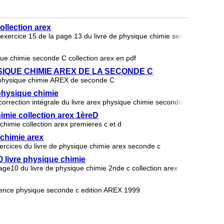
ollection arex
l'exercice 15 de la page 13 du livre de physique chimie seconde c collec
ique chimie seconde C collection arex en pdf
IQUE CHIMIE AREX DE LA SECONDE C
de physique chimie AREX de seconde C
 physique chimie
a correction intégrale du livre arex physique chimie seconde c.
imie collection arex 1èreD
chimie collection arex premieres c et d
 chimie arex
xercices du livre de physique chimie arex seconde c
0 livre physique chimie
page10 du livre de physique chimie 2nde c collection arex
ience physique seconde c edition AREX 1999