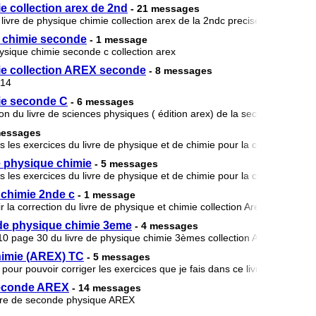
e collection arex de 2nd
- 21 messages
u livre de physique chimie collection arex de la 2ndc precisement l'exerc
e chimie seconde
- 1 message
physique chimie seconde c collection arex
mie collection AREX seconde
- 8 messages
 14
mie seconde C
- 6 messages
ion du livre de sciences physiques ( édition arex) de la seconde c
messages
us les exercices du livre de physique et de chimie pour la classe de 1er
e physique chimie
- 5 messages
us les exercices du livre de physique et de chimie pour la classe de 1er
 chimie 2nde c
- 1 message
ir la correction du livre de physique et chimie collection Arex 2ndc
 de physique chimie 3eme
- 4 messages
ce 10 page 30 du livre de physique chimie 3èmes collection AREX
chimie (AREX) TC
- 5 messages
 pour pouvoir corriger les exercices que je fais dans ce livre à la maiso
 seconde AREX
- 14 messages
 livre de seconde physique AREX