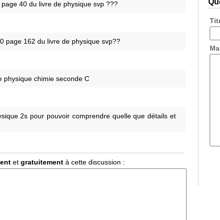
Que
 6 page 40 du livre de physique svp ???
Ti
e 10 page 162 du livre de physique svp??
Ma
 de physique chimie seconde C
hysique 2s pour pouvoir comprendre quelle que détails et
ment
et
gratuitement
à cette discussion :