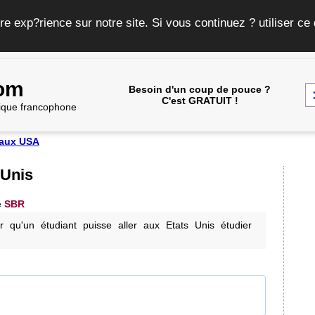
re exp?rience sur notre site. Si vous continuez ? utiliser c
com
Besoin d'un coup de pouce ?
C'est GRATUIT !
frique francophone
 aux USA
 Unis
e
SBR
r qu'un étudiant puisse aller aux Etats Unis étudier