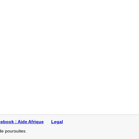
erais avo
niversité
ne bourse
e plus
ebook : Aide Afrique
Legal
de poursuites.