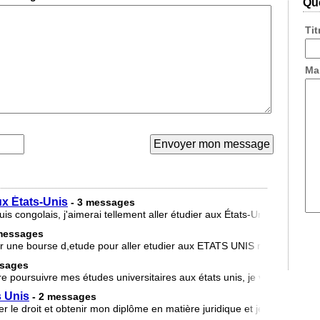
Que
Ti
Ma
ux États-Unis
- 3 messages
 congolais, j'aimerai tellement aller étudier aux États-Unis mais les 
 messages
r une bourse d,etude pour aller etudier aux ETATS UNIS mon contact es
ssages
ire poursuivre mes études universitaires aux états unis, je viens d'arrive
s Unis
- 2 messages
ier le droit et obtenir mon diplôme en matière juridique et je demande 