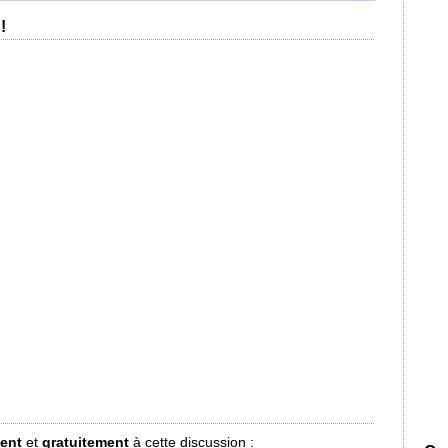
!
ment
et
gratuitement
à cette discussion :