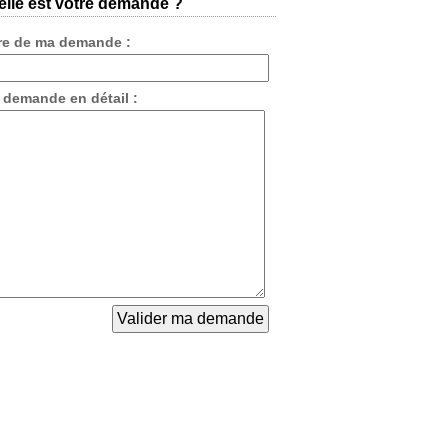
lle est votre demande ?
tre de ma demande :
 demande en détail :
moyens fi
t le suivant
r en
a conna