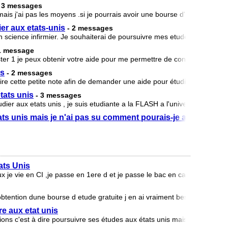
- 3 messages
is j'ai pas les moyens .si je pourrais avoir une bourse d'étude merci.
er aux etats-unis
- 2 messages
science infirmier. Je souhaiterai de poursuivre mes etude en science i
1 message
ster 1 je peux obtenir votre aide pour me permettre de continuer aux Ét
is
- 2 messages
ire cette petite note afin de demander une aide pour étudier gratuitem
tats unis
- 3 messages
dier aux etats unis , je suis etudiante a la FLASH a l'universite de Bama
tats unis mais je n'ai pas su comment pourais-je aller,comme 
ats Unis
je vie en CI ,je passe en 1ere d et je passe le bac en candidat libre je
 obtention dune bourse d etude gratuite j en ai vraiment besoin pour un
re aux etat unis
ions c'est à dire poursuivre ses études aux états unis mais n'ai pas de 