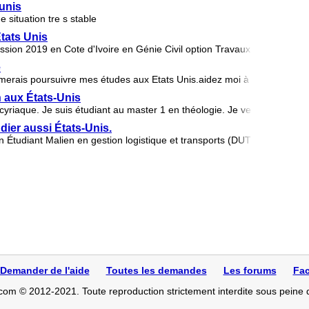
 unis
ne situation tre s stable
tats Unis
ssion 2019 en Cote d'Ivoire en Génie Civil option Travaux Publics j'aim
e
aimerais poursuivre mes études aux Etats Unis.aidez moi à trouver une u
 aux États-Unis
 cyriaque. Je suis étudiant au master 1 en théologie. Je veux obtenir u
er aussi États-Unis.
udiant Malien en gestion logistique et transports (DUT), j'ai le rêve l
Demander de l'aide
Toutes les demandes
Les forums
Fac
com © 2012-2021. Toute reproduction strictement interdite sous peine 