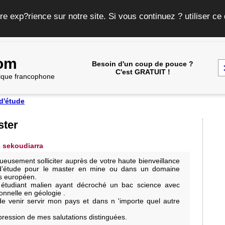
re exp?rience sur notre site. Si vous continuez ? utiliser c
com
Besoin d'un coup de pouce ?
C'est GRATUIT !
frique francophone
d'étude
ster
e
sekoudiarra
tueusement solliciter auprès de votre haute bienveillance
d’étude pour le master en mine ou dans un domaine
s européen.
e étudiant malien ayant décroché un bac science avec
onnelle en géologie .
ude venir servir mon pays et dans n 'importe quel autre
pression de mes salutations distinguées.