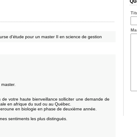
Que
Ti
Ma
bourse d'étude pour un master II en science de gestion
 master.
 de votre haute bienveillance solliciter une demande de
cale en afrique du sud ou au Québec.
cameroune en biologie en phase de deuxième année.
mes sentiments les plus distingués.