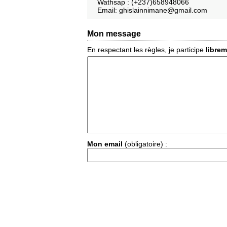
Wathsap : (+237)658948066
Email: ghislainnimane@gmail.com
Mon message
En respectant les règles, je participe
libre
Mon email
(obligatoire) :