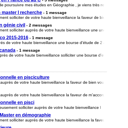
- 5 messages
 poursuivre mes études en Géographie , je viens très respectueusemen
 master I recherche
- 1 message
ment solliciter de votre haute bienveillance la faveur de bien vouloir m'
 génie civil
- 2 messages
ement solliciter auprès de votre haute bienveillance une une bourse d'é
co 2015-2016
- 1 message
rés de votre haute bienveillance une bourse d'étude de 2 ans pour fair
u canada
- 1 message
uprès de votre haute bienveillance solliciter une bourse d'etude dans u
onnelle en pisciculture
 auprès de votre haute bienveillance la faveur de bien vouloir m’accord
r auprès de votre haute bienveillance la faveur de m'accorder une bour
onnelle en pisci
usement solliciter auprès de votre haute bienveillance l
 Master en démographie
ment solliciter auprès de votre haute bienveillance la faveur de m'acco
rieure