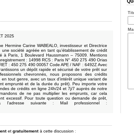
Que
Ti
Ma
T 2025
 Hermine Carine WABEALO, investisseur et Directrice
e société agréée en tant qu’établissement de crédit
tué à Paris, 1 Boulevard Haussmann – 75009. Mentions
nregistrement : 14998 RCS : Paris N° 450 275 490 Orias
IRET : 450 275 490 00057 Code APE / NAF : 6492Z Avec
antissons un dépôt rapide et sécurisé de votre prêt sur
fessionnels chevronnés, nous proposons des crédits
 en tout genre, avec un taux d’intérêt unique variant de
t emprunté et de la durée du prêt). Peu importe votre
ndes de crédits en ligne 24h/24 et 7j/7 auprès de notre
mandons de ne pas multiplier les emprunts, car cela
nt excessif. Pour toute question ou demande de prêt,
l'adresse suivante : Mail professionnel :
ment
et
gratuitement
à cette discussion :