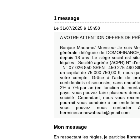
1 message
Le 31/07/2025 à 15h58
A VOTRE ATTENTION OFFRES DE PRÊ
Bonjour Madame/ Monsieur Je suis Mme
générale déléguée de DOMOFINANCE, un
depuis 18 ans. Le siège social est si
légales : Société agréée (ACPR) N° d'e
: N° 07 026 850 SREN : 450 275 490 S
un capital de 75.000.750,00 €, nous gar
votre compte. Grâce à l’aide de pro
confidentiels et sécurisés, sans enquête
2% à 7% par an (en fonction du montan
pays, vous pouvez faire plusieurs dema
société. Cependant, nous vous recom
pourrait vous conduire à un endetteme
vous pouvez nous contacter à 
herminecarinewabealo@gmail.com
Mon message
En respectant les règles, je participe
libre