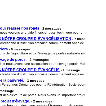
ur realiser nos rojets
- 2 messages
ous voulons une aide finencier aussi technique pour une perfection 
 NÔTRE GROUPE D'ÉVANGÉLISATION
- 7 messages
chretienne d'institution africaine communement appelée "LES MIS
ciers
- 6 messages
ns de l'agriculture et de l'élevage de poules naturelle nous sommes 
vage de porcs.
- 2 messages
i et nous avons une association pour elevage porcin.Mais malheureu
 NÔTRE GROUPE D'ÉVANGÉLIS
- 1 message
chretienne d'institution africaine communement appelée "LES MIS
e la pauvreté.
- 1 message
es Personnes Démunues pour la Réintégration Socio-économique,APDR
 message
des éleveurs de porcs. Nous avons un important projet d'élevage por
rojet d'élevage.
- 2 messages
 recherchant des investisseurs Étrangers ou Nationaux pour nous a