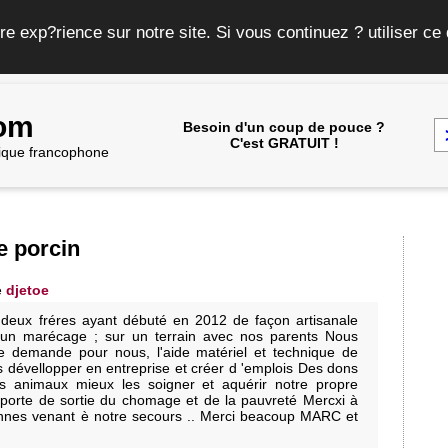
re exp?rience sur notre site. Si vous continuez ? utiliser c
com
Besoin d'un coup de pouce ?
C'est GRATUIT !
frique francophone
e porcin
e
djetoe
eux fréres ayant débuté en 2012 de façon artisanale
d'un marécage ; sur un terrain avec nos parents Nous
e demande pour nous, l'aide matériel et technique de
 dévellopper en entreprise et créer d 'emplois Des dons
s animaux mieux les soigner et aquérir notre propre
orte de sortie du chomage et de la pauvreté Mercxi à
rsonnes venant è notre secours .. Merci beacoup MARC et