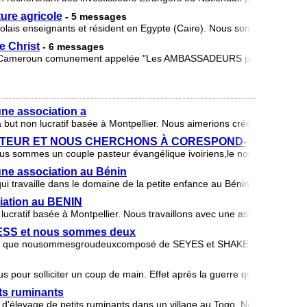
ure agricole
- 5 messages
lais enseignants et résident en Egypte (Caire). Nous sommes très pa
e Christ
- 6 messages
u Cameroun comunement appelée "Les AMBASSADEURS pour CHRIST".
une association a
ut non lucratif basée à Montpellier. Nous aimerions créer une salle d
TEUR ET NOUS CHERCHONS À CORESPOND-
s sommes un couple pasteur évangélique ivoiriens,le nom de ministre
une association au Bénin
i travaille dans le domaine de la petite enfance au Bénin. Nous reche
ciation au BENIN
cratif basée à Montpellier. Nous travaillons avec une association loca
ALESS et nous sommes deux
ire que nousommesgroudeuxcomposé de SEYES et SHAKES,et nous som
 pour solliciter un coup de main. Effet après la guerre que nous avon
its ruminants
é d'élevage de petits ruminants dans un village au Togo. Nous sommes 