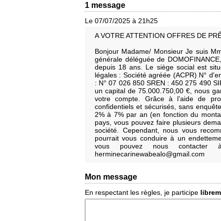
1 message
Le 07/07/2025 à 21h25
A VOTRE ATTENTION OFFRES DE PRÊ
Bonjour Madame/ Monsieur Je suis Mme
générale déléguée de DOMOFINANCE, un
depuis 18 ans. Le siège social est si
légales : Société agréée (ACPR) N° d'e
: N° 07 026 850 SREN : 450 275 490 S
un capital de 75.000.750,00 €, nous gar
votre compte. Grâce à l’aide de pro
confidentiels et sécurisés, sans enquête
2% à 7% par an (en fonction du montan
pays, vous pouvez faire plusieurs dema
société. Cependant, nous vous recom
pourrait vous conduire à un endetteme
vous pouvez nous contacter à 
herminecarinewabealo@gmail.com
Mon message
En respectant les règles, je participe
libre