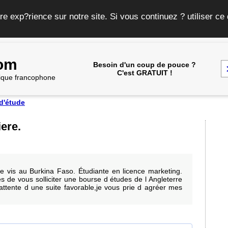
re exp?rience sur notre site. Si vous continuez ? utiliser c
com
Besoin d'un coup de pouce ?
C'est GRATUIT !
frique francophone
d'étude
iere.
je vis au Burkina Faso. Étudiante en licence marketing.
s de vous solliciter une bourse d études de l Angleterre
attente d une suite favorable,je vous prie d agréer mes