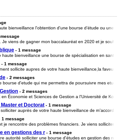
age
haute bienveillance l'obtention d'une bourse d’étude ou une aide fin
1 message
o. Je viens de gagner mon baccalauréat en 2020 et je souhaite poursui
blique
- 1 message
tre haute bienveillance une bourse de spécialisation en santé publique. J
- 1 message
ment sollicite aupres de votre haute bienveillance,la faveur de m'octro
ude
- 2 messages
 bourse d'etude qui me permettra de poursuivre mes etudes. en effet je
Gestion
- 2 messages
 en Économie et Sciences de Gestion a l'Université de Koudougou au 
 Master et Doctorat
- 1 message
solliciter auprès de votre haute bienveillance de m'accorder une aide a
- 1 message
et je rencontre des problèmes financiers. Je viens solliciter auprès de 
 en gestions des r
- 1 message
 autorité solliciter une bourse d'études en gestion des ressources hu