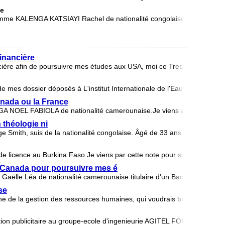
ge
 KALENGA KATSIAYI Rachel de nationalité congolaise. En effet je su
financière
ancière afin de poursuivre mes études aux USA, moi ce Tresor Vuvu Bolek
e mes dossier déposés à L'institut Internationale de l'Eau et de l'Env
nada ou la France
OEL FABIOLA de nationalité camerounaise.Je viens aupres de votre
théologie ni
 Smith, suis de la nationalité congolaise. Âgé de 33 ans. L'évangélisa
 licence au Burkina Faso.Je viens par cette note pour solliciter aupr
 Canada pour poursuivre mes é
aëlle Léa de nationalité camerounaise titulaire d'un Baccalauréat F3
se
ine de la gestion des ressources humaines, qui voudrais bien poursuiv
tion publicitaire au groupe-ecole d'ingenieurie AGITEL FORMATION, je 