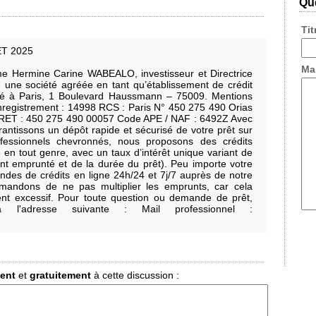
Que
Ti
T 2025
Ma
 Hermine Carine WABEALO, investisseur et Directrice
e société agréée en tant qu’établissement de crédit
tué à Paris, 1 Boulevard Haussmann – 75009. Mentions
nregistrement : 14998 RCS : Paris N° 450 275 490 Orias
IRET : 450 275 490 00057 Code APE / NAF : 6492Z Avec
antissons un dépôt rapide et sécurisé de votre prêt sur
fessionnels chevronnés, nous proposons des crédits
 en tout genre, avec un taux d’intérêt unique variant de
t emprunté et de la durée du prêt). Peu importe votre
ndes de crédits en ligne 24h/24 et 7j/7 auprès de notre
mandons de ne pas multiplier les emprunts, car cela
nt excessif. Pour toute question ou demande de prêt,
l'adresse suivante : Mail professionnel :
ment
et
gratuitement
à cette discussion :