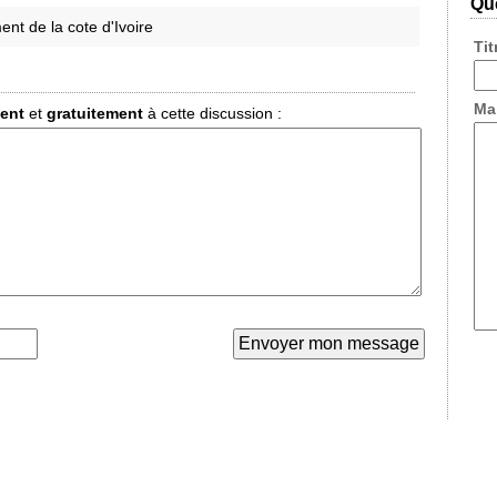
Que
nt de la cote d'Ivoire
Ti
Ma
ment
et
gratuitement
à cette discussion :