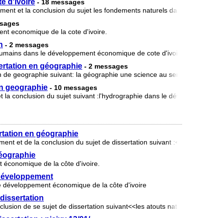
e d'ivoire
- 18 messages
ppement et la conclusion du sujet les fondements naturels dans le dével
ssages
t economique de la cote d'ivoire.
n
- 2 messages
t humains dans le développement économique de cote d'ivoire dissertatio
sertation en géographie
- 2 messages
ion de geographie suivant: la géographie une science au service du dé
en geographie
- 10 messages
et la conclusion du sujet suivant :l'hydrographie dans le développeme
rtation en géographie
ment et de la conclusion du sujet de dissertation suivant :<<le réseau 
géographie
t économique de la côte d'ivoire.
e développement
 le développement économique de la côte d'ivoire
dissertation
clusion de se sujet de dissertation suivant<<les atouts naturel dans le