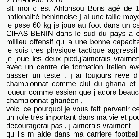
2014-08-06 19:07
slt moi c est Ahlonsou Boris agé de 
nationalité béninnoise j ai une taille m
je pese 60 kg je joue au foot dans un c
CIFAS-BENIN dans le sud du pays a co
millieu offensif qui a une bonne capacite
je suis tres physique tactique aggressif
je joue les deux pied.j'aimerais vraime
avec un centre de formation Italien av
passer un teste , j ai toujours reve 
championnat comme clui du ghana et 
joueur comme essien que j adore beauco
championnat ghanéen ,
voici ce pourquoi je vous fait parvenir c
un role trés important dans ma vie et po
decouragerai pas , j aimerais vraiment
qu ils m aide dans ma carriere footballi