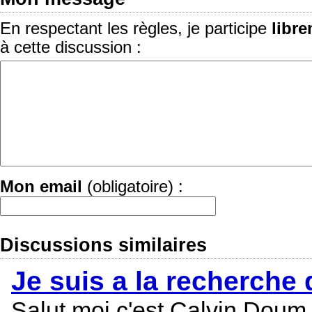
En respectant les règles, je participe
libr
à cette discussion :
Mon email
(obligatoire) :
Discussions similaires
Je suis a la recherche
Salut moi c'est Calvin Doum