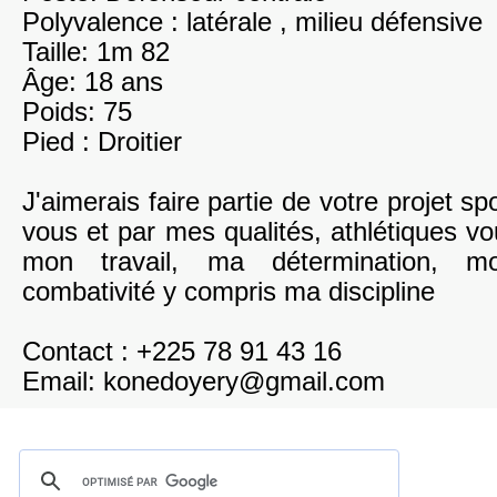
Polyvalence : latérale , milieu défensive
Taille: 1m 82
Âge: 18 ans
Poids: 75
Pied : Droitier
J'aimerais faire partie de votre projet spo
vous et par mes qualités, athlétiques v
mon travail, ma détermination, 
combativité y compris ma discipline
Contact : +225 78 91 43 16
Email: konedoyery@gmail.com