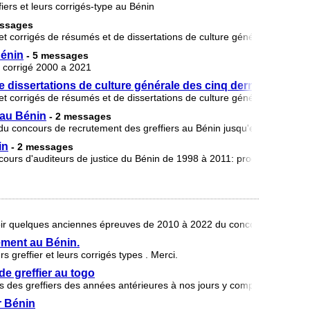
iers et leurs corrigés-type au Bénin
essages
et corrigés de résumés et de dissertations de culture générale des cinq
Bénin
- 5 messages
t corrigé 2000 a 2021
e dissertations de culture générale des cinq dernières anné
et corrigés de résumés et de dissertations de culture générale des cinq
 au Bénin
- 2 messages
 du concours de recrutement des greffiers au Bénin jusqu'en 2021
in
- 2 messages
cours d'auditeurs de justice du Bénin de 1998 à 2011: procédure pénale,
 avoir quelques anciennes épreuves de 2010 à 2022 du concours de greff
ment au Bénin.
 greffier et leurs corrigés types . Merci.
e greffier au togo
s des greffiers des années antérieures à nos jours y compris leurs corr
r Bénin