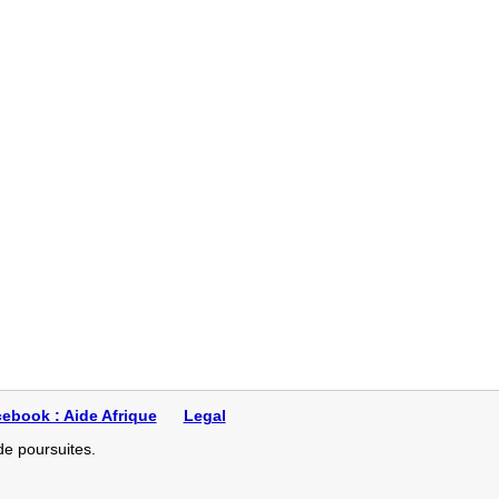
oit pénal
ebook : Aide Afrique
Legal
de poursuites.