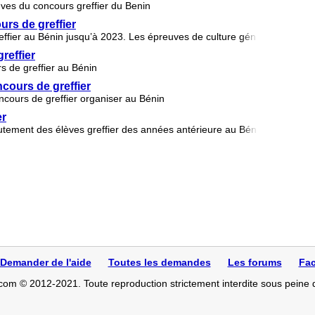
ves du concours greffier du Benin
rs de greffier
fier au Bénin jusqu’à 2023. Les épreuves de culture générale et de dr
reffier
s de greffier au Bénin
cours de greffier
ncours de greffier organiser au Bénin
er
utement des élèves greffier des années antérieure au Bénin
Demander de l'aide
Toutes les demandes
Les forums
Fac
com © 2012-2021. Toute reproduction strictement interdite sous peine 