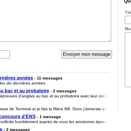
Que
Ti
Ma
ernières années
- 11 messages
des dix dernières années
u bac et au probatoire
- 2 messages
 épreuves d'anglais au bac et au probatoire avec leur corrigés si possib
sse de Terminal et je fais la filière IMI. Donc j'aimerais avoir les épreu
u concours d'ENS
- 1 message
 sollicite humblement auprès de vous les anciennes épreuves des dix d
js
- 2 messages