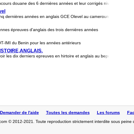
oncours douane des 6 dernières années et leur corrigés niveau Bepc m
vel
cinq dernières années en anglais GCE Olevel au cameroun
ciennes épreuves d'anglais des trois dernières années
DT-IMI du Benin pour les années antérieurs
STOIRE,ANGLAIS.
r les dix derniers epreuves en hirtoire et anglais au bepc. Merci!
Demander de l'aide
Toutes les demandes
Les forums
Fac
com © 2012-2021. Toute reproduction strictement interdite sous peine 