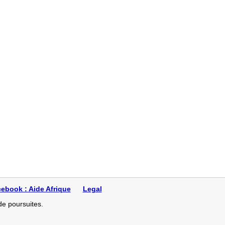
athematiques
ebook : Aide Afrique
Legal
de poursuites.