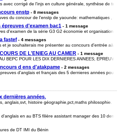
s avec corrigé de l'injs en culture générale, synthèse de texte,, anatom
ncours enstp
- 8 messages
reuves du concour de l'enstp de yaounde: mathematiques , physique chim
es épreuves d'examen bac1
- 1 message
euves d'examen de la série G3 G2 économie et organisation, économie g
a fastef
- 4 messages
 et je souhaiterais me présenter au concours d'entrée aà la fastef. Alor
COURS DE L'ENIEG AU CAMER
- 1 message
U BEPC POUR LES DIX DERNIERES ANNEES; EPREUVES DE CULT
concours d ens d'atakpame
- 2 messages
 epreuves d'anglais et français des 5 dernieres années pour l'option ang
x dernières années.
s, anglais,svt, histoire géographie,pct,maths philosophie.
on d'anglais en au BTS filière assistant manager des 10 dernières année
eures de DT IMI du Bénin