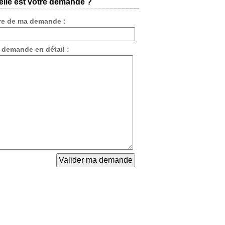
lle est votre demande ?
tre de ma demande :
 demande en détail :
le.
ves
ernières an