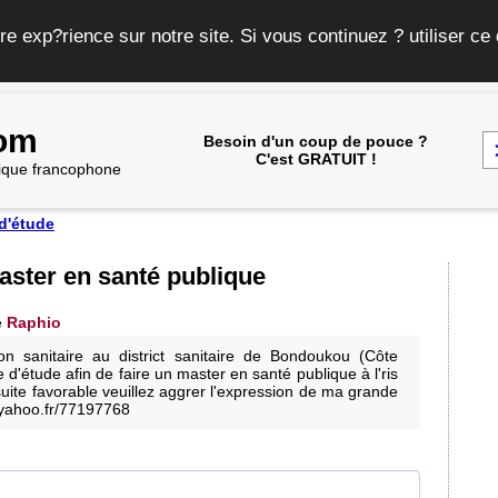
re exp?rience sur notre site. Si vous continuez ? utiliser c
com
Besoin d'un coup de pouce ?
C'est GRATUIT !
frique francophone
d'étude
ster en santé publique
e
Raphio
n sanitaire au district sanitaire de Bondoukou (Côte
e d'étude afin de faire un master en santé publique à l'ris
uite favorable veuillez aggrer l'expression de ma grande
h@yahoo.fr/77197768