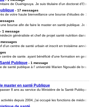
nitaire de Ouahigouya. Je suis titulaire d'un doctorat d'Etat en médecine
publique
- 17 messages
rès de votre haute bienveillance une bourse d'études de 18 mois afin d
messages
une bourse afin de faire le master en santé publique. Je suis médecin
- 1 message
ecin généraliste et chef de projet santé nutrition dans une ONG je 
3 messages
 d'un centre de santé urbain et inscrit en troisième année de certificat
ages
e centre de sante. ayant bénéficié d'une formation en gestion de district
Santé Publique
- 1 message
de santé publique à l' université Marien Ngouabi de brazzaville je sol
e master en santé Publique
sser 8 ans au service du Ministère de la Santé Publique et de la lutte
activités depuis 2004, j'ai occupé les fonctions de médecins traitant, 
istique de santé.