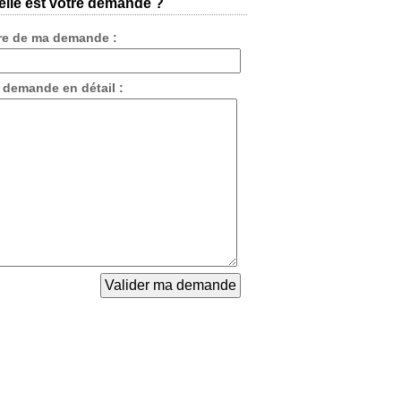
lle est votre demande ?
tre de ma demande :
 demande en détail :
 ( Cote d'Ivoi
r un mast
dicale je voudr