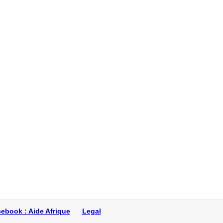
'Ivoire.
ouhaiterais
haite me spécia
ter une bo
anté p
 bourse d'é
ebook : Aide Afrique
Legal