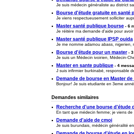
Je suis médecin généraliste au district sa
Bourse d'étude gratuite en santé 
Je viens respectueusement solliciter aup
Master santé publique bourse
- 6 
Je réitére ma demande d'aide pour avoir 
Master santé publique IPSP ouida
Je me nomme adamou abass, nigerien, méd
Bourse d'étude pour un master
- 
Je suis un Médecin ivoirien, Médecin-Chef
Master en sante publique
- 4 mess
J suis infirmier burkinabé, responsable d
Demande de bourse en Master de 
Bonjour! Je suis etudiante en 3eme année 
Demandes similaires
Recherche d'une bourse d'étude d
En tant que médecin femme; je viens de pa
Demande d'aide de cmoi
Je suis burundais, médécin généralité en 
Demande de bourse d'étude en log