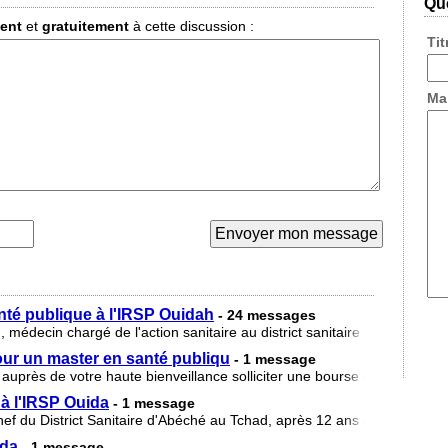
Que
ment
et
gratuitement
à cette discussion :
Ti
Ma
nté publique à l'IRSP Ouidah
- 24 messages
cin chargé de l'action sanitaire au district sanitaire de Bondoukou
ur un master en santé publiqu
- 1 message
auprès de votre haute bienveillance solliciter une bourse d'études pou
à l'IRSP Ouida
- 1 message
du District Sanitaire d'Abéché au Tchad, après 12 ans d'exercice mé
ada
- 1 message