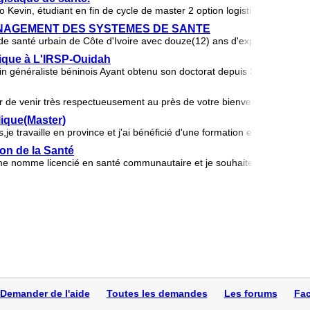
Kevin, étudiant en fin de cycle de master 2 option logistique en Côte d
ANAGEMENT DES SYSTEMES DE SANTE
e santé urbain de Côte d'Ivoire avec douze(12) ans d'expérience. Je s
lique à L'IRSP-Ouidah
néraliste béninois Ayant obtenu son doctorat depuis 3 ans. Je sou
de venir très respectueusement au près de votre bienveillance sollici
ique(Master)
je travaille en province et j'ai bénéficié d'une formation en soins de s
on de la Santé
e me nomme licencié en santé communautaire et je souhaite obtenir une
Demander de l'aide
Toutes les demandes
Les forums
Fac