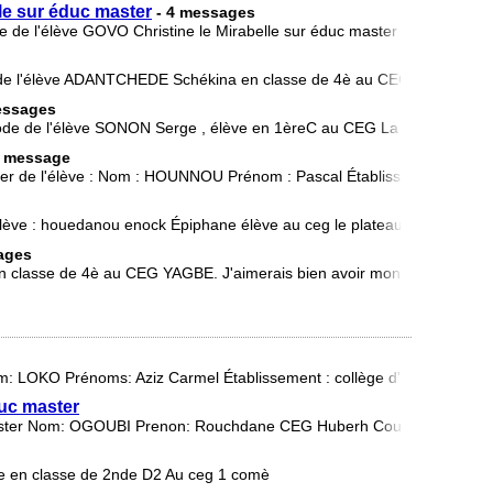
e sur éduc master
- 4 messages
e de l'élève GOVO Christine le Mirabelle sur éduc master
r de l'élève ADANTCHEDE Schékina en classe de 4è au CEG YAGBE
essages
code de l'élève SONON Serge , élève en 1èreC au CEG La Verdure da
1 message
aster de l'élève : Nom : HOUNNOU Prénom : Pascal Établissement :
lève : houedanou enock Épiphane élève au ceg le plateau en 2nd AB po
ages
 classe de 4è au CEG YAGBE. J'aimerais bien avoir mon numéro edu
: LOKO Prénoms: Aziz Carmel Établissement : collège d'enseignemen
uc master
aster Nom: OGOUBI Prenon: Rouchdane CEG Huberh Coutoucou Maga
e en classe de 2nde D2 Au ceg 1 comè