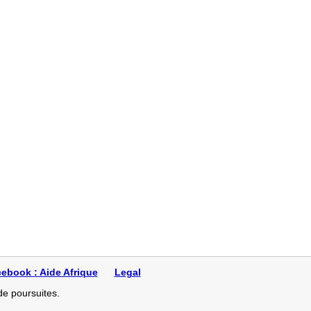
nt: CEPET WELDI
 Jean Baptiste
ERRY YETONVECINDE
O Département : OUEM
ommé de Grèce
ebook : Aide Afrique
Legal
de poursuites.