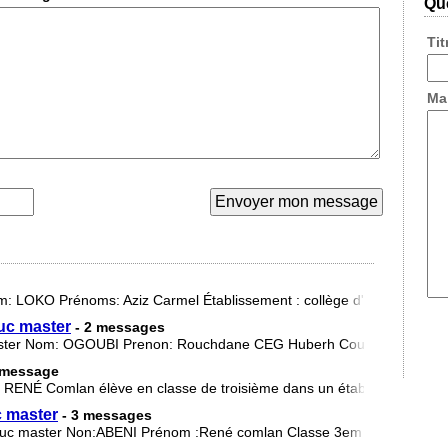
Que
Ti
Ma
: LOKO Prénoms: Aziz Carmel Établissement : collège d'enseignemen
uc master
- 2 messages
aster Nom: OGOUBI Prenon: Rouchdane CEG Huberh Coutoucou Maga
 message
 RENÉ Comlan élève en classe de troisième dans un établissement p
 master
- 3 messages
éduc master Non:ABENI Prénom :René comlan Classe 3em Établissemen