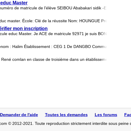
 educ Master
 numéro de matricule de l'élève SEIBOU Ababakari sidik -Etablisseme
 éduc master. École: Clé de la réussite Nom: HOUNGUE Prénom:Samson
rifier mon inscription
ricule educ Master. Je ACE de matricule 92971 je suis BONOU THI
énom : Halim Établissement : CEG 1 De DANGBO Commune : DANGB
 René comlan en classe de troisième dans un établissement privé n
Demander de l'aide
Toutes les demandes
Les forums
Fac
com © 2012-2021. Toute reproduction strictement interdite sous peine 