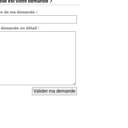
lle est votre demande ?
tre de ma demande :
 demande en détail :
t général de
rivé nommé de Grèc
t privé de G