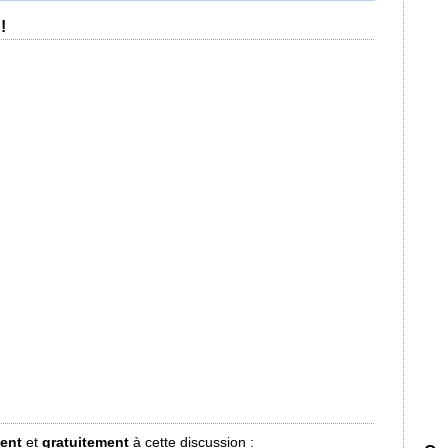
!
ment
et
gratuitement
à cette discussion :