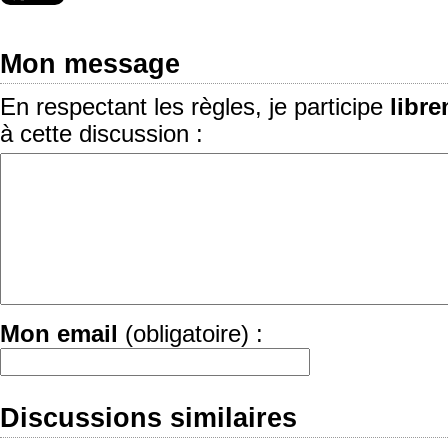
Mon message
En respectant les règles, je participe
libr
à cette discussion :
Mon email
(obligatoire) :
Discussions similaires