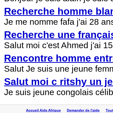
Recherche homme blanc
Je me nomme fafa j'ai 28 an
Recherche une françai
Salut moi c'est Ahmed j'ai 15
Rencontre homme entre
Salut Je suis une jeune fem
Salut moi c ritshy un 
Je suis jeune congolais célib
Accueil Aide Afrique
Demander de l'aide
Tou