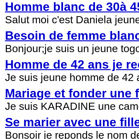
Homme blanc de 30à 45
Salut moi c'est Daniela jeun
Besoin de femme blanc
Bonjour;je suis un jeune tog
Homme de 42 ans je re
Je suis jeune homme de 42 a
Mariage et fonder une 
Je suis KARADINE une camero
Se marier avec une fill
Bonsoir je reponds le nom de