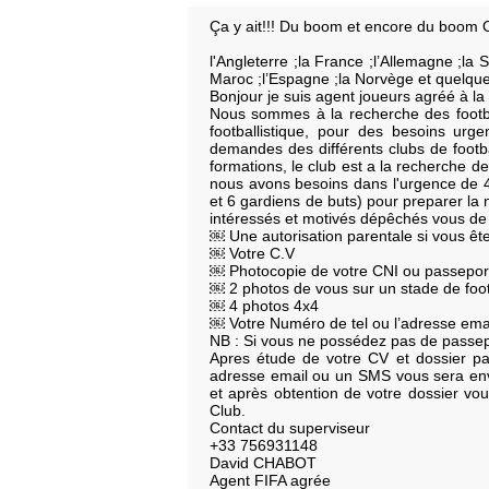
Ça y ait!!! Du boom et encore du boom Of
l'Angleterre ;la France ;l’Allemagne ;la 
Maroc ;l’Espagne ;la Norvège et quelqu
Bonjour je suis agent joueurs agréé à la 
Nous sommes à la recherche des footba
footballistique, pour des besoins urg
demandes des différents clubs de footba
formations, le club est a la recherche d
nous avons besoins dans l'urgence de 40
et 6 gardiens de buts) pour preparer la 
intéressés et motivés dépêchés vous de 
￼ Une autorisation parentale si vous êt
￼ Votre C.V
￼ Photocopie de votre CNI ou passepor
￼ 2 photos de vous sur un stade de foot
￼ 4 photos 4x4
￼ Votre Numéro de tel ou l’adresse email
NB : Si vous ne possédez pas de passepo
Apres étude de votre CV et dossier par
adresse email ou un SMS vous sera env
et après obtention de votre dossier vo
Club.
Contact du superviseur
+33 756931148
David CHABOT
Agent FIFA agrée