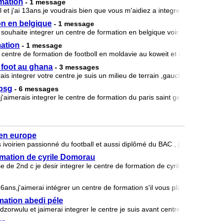
rmation
- 1 message
j'ai 13ans.je voudrais bien que vous m'aidiez a integrer un centre d
on en belgique
- 1 message
souhaite integrer un centre de formation en belgique voir faire un essai 
mation
- 1 message
r centre de formation de footboll en moldavie au koweit et en bulgarie
 foot au ghana
- 3 messages
ais integrer votre centre.je suis un milieu de terrain ,gauchet j'ai 14ans
 psg
- 6 messages
 j'aimerais integrer le centre de formation du paris saint germain;poste 
 en europe
voirien passionné du football et aussi diplômé du BAC , je souhaiterai
ormation de cyrile Domorau
e de 2nd c je desir integrer le centre de formation de cyrile domoraud
 16ans,j'aimerai intégrer un centre de formation s'il vous plais contacter
rmation abedi péle
 dzorwulu et jaimerai integrer le centre je suis avant centre avec asset