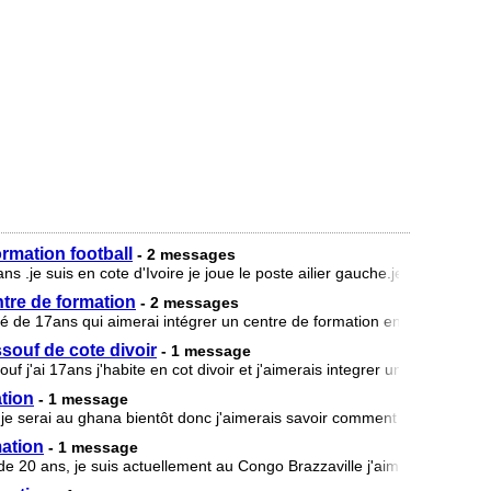
ormation football
- 2 messages
.je suis en cote d'Ivoire je joue le poste ailier gauche.je souhaite int
tre de formation
- 2 messages
gé de 17ans qui aimerai intégrer un centre de formation en europe. J,
souf de cote divoir
- 1 message
 j'ai 17ans j'habite en cot divoir et j'aimerais integrer un centre de f
ation
- 1 message
 je serai au ghana bientôt donc j'aimerais savoir comment faire pour int
mation
- 1 message
20 ans, je suis actuellement au Congo Brazzaville j'aimerais intégrer