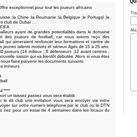
Que
fre exceptionnel pour tout les joueurs africains
Ti
Suisse ;la Chine ;la Roumanie ;la Belgique ;le Portugal ;le
es club de Dubaï …
FIFA .
Ma
lleurs ayant de grandes potentialités dans le domaine
ent des joueurs de football, car nous avions reçu des
ll qui aimeraient renfoncer leur formations et centre de
es jeunes talents motivés et sérieux âgés de 15 à 25 ans,
 joueurs (14 milieux ; 8 défenseurs ;12 avant centres ;
nouvelle saison qui va bientôt débutée. Alors si vous êtes
nous faire parvenir les documents suivants :
es mineurs
t.
ball
 ****
rt un laissez passez vous sera établit.
 le dit club une invitation vous sera envoyer via votre
oyer sur votre numero telephone par le club ou le DTN
us irez pour un essai de 4 semaines dans les locaux du