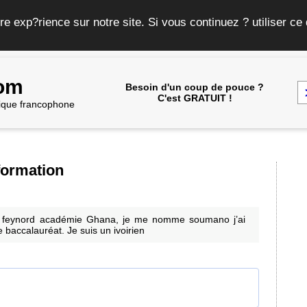
re exp?rience sur notre site. Si vous continuez ? utiliser c
com
Besoin d'un coup de pouce ?
C'est GRATUIT !
frique francophone
 formation
ion feynord académie Ghana, je me nomme soumano j’ai
 baccalauréat. Je suis un ivoirien