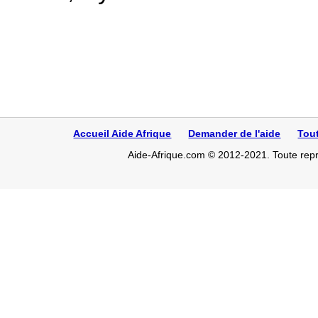
Accueil Aide Afrique
Demander de l'aide
Tou
Aide-Afrique.com © 2012-2021. Toute repro