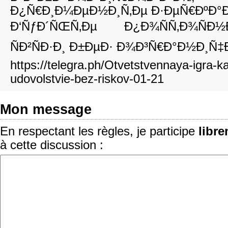
Ð¿Ñ€Ð¸Ð¼ÐµÐ½Ð¸Ñ‚Ðµ Ð·ÐµÑ€ÐºÐ°
Ð‘ÑƒÐ´ÑŒÑ‚Ðµ Ð¿Ð¾ÑÑ‚Ð¾Ñ
ÑÐ²ÑÐ·Ð¸ Ð±ÐµÐ· Ð¾Ð³Ñ€Ð°Ð½Ð¸Ñ‡
https://telegra.ph/Otvetstvennaya-igra-k
udovolstvie-bez-riskov-01-21
Mon message
En respectant les règles, je participe
libr
à cette discussion :