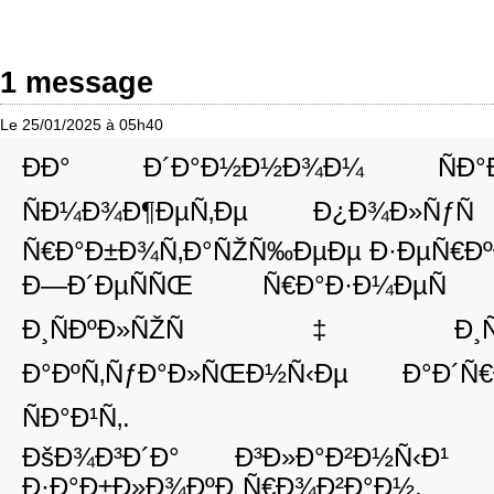
1 message
Le 25/01/2025 à 05h40
ÐÐ° Ð´Ð°Ð½Ð½Ð¾Ð¼ ÑÐ°
ÑÐ¼Ð¾Ð¶ÐµÑ‚Ðµ Ð¿Ð¾Ð»
Ñ€Ð°Ð±Ð¾Ñ‚Ð°ÑŽÑ‰ÐµÐµ Ð·ÐµÑ€ÐºÐ
Ð—Ð´ÐµÑÑŒ Ñ€Ð°Ð·Ð¼Ð
Ð¸ÑÐºÐ»ÑŽÑ‡Ð¸Ñ‚Ðµ
Ð°ÐºÑ‚ÑƒÐ°Ð»ÑŒÐ½Ñ‹Ðµ Ð°Ð´Ñ
ÑÐ°Ð¹Ñ‚.
ÐšÐ¾Ð³Ð´Ð° Ð³Ð»Ð°Ð²Ð½Ñ‹Ð¹ 
Ð·Ð°Ð±Ð»Ð¾ÐºÐ¸Ñ€Ð¾Ð²Ð°Ð½,