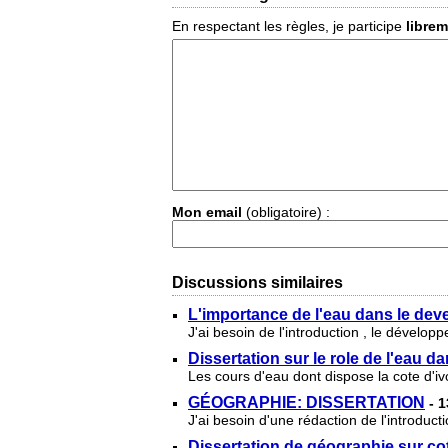
En respectant les règles, je participe
libre
Mon email
(obligatoire) :
Discussions similaires
L'importance de l'eau dans le dev
J'ai besoin de l'introduction , le dévelop
Dissertation sur le role de l'eau 
Les cours d'eau dont dispose la cote d'iv
GÉOGRAPHIE: DISSERTATION
- 
J'ai besoin d'une rédaction de l'introduc
Dissertation de géographie sur cot