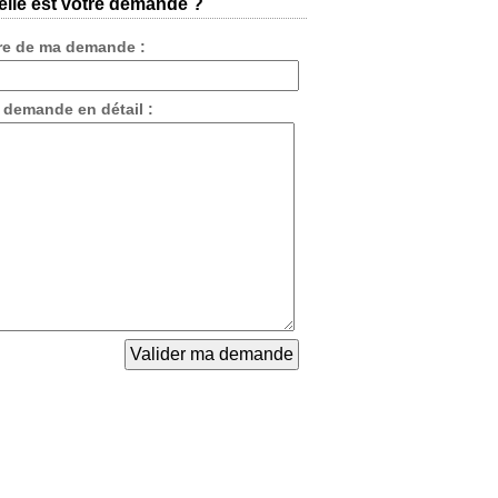
lle est votre demande ?
tre de ma demande :
 demande en détail :
oppeme
sages
loppemen