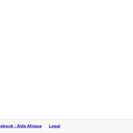
s l
économiq
us donnerai
tion Dé
ebook : Aide Afrique
Legal