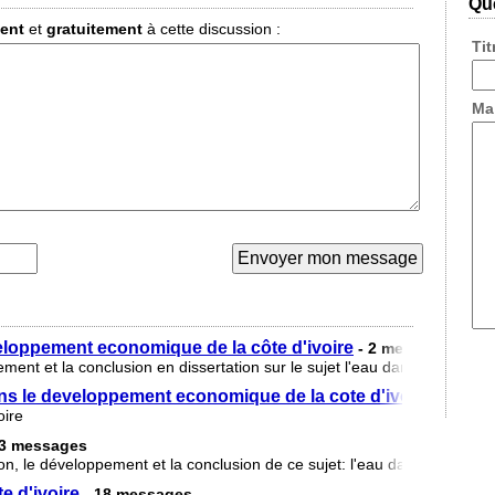
Que
ment
et
gratuitement
à cette discussion :
Ti
Ma
eloppement economique de la côte d'ivoire
- 2 messages
pement et la conclusion en dissertation sur le sujet l'eau dans le dével
dans le developpement economique de la cote d'ivoire
- 2 mes
oire
13 messages
tion, le développement et la conclusion de ce sujet: l'eau dans le déve
e d'ivoire
- 18 messages