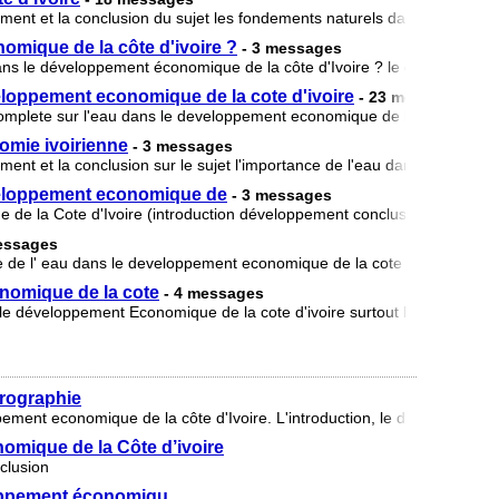
ppement et la conclusion du sujet les fondements naturels dans le dével
omique de la côte d'ivoire ?
- 3 messages
 dans le développement économique de la côte d'Ivoire ? le développemen
veloppement economique de la cote d'ivoire
- 23 messages
 complete sur l'eau dans le developpement economique de la cote d'ivoir
nomie ivoirienne
- 3 messages
pement et la conclusion sur le sujet l'importance de l'eau dans le dével
éveloppement economique de
- 3 messages
de la Cote d'Ivoire (introduction développement conclusion)
essages
e de l' eau dans le developpement economique de la cote d' ivoire: l' in
nomique de la cote
- 4 messages
 le développement Economique de la cote d'ivoire surtout l'introduction e
drographie
pement economique de la côte d'Ivoire. L'introduction, le developpement
omique de la Côte d’ivoire
clusion
loppement économiqu