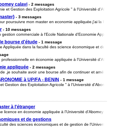
Abomey calavi
- 2 messages
mie et Gestion des Exploitation Agricole " à l'Université d'Abomey Calav
master}
- 3 messages
e pour poursuivre mon master en economie appliquée.j'ai la licence en e
r
- 10 messages
en gestion commerciale à l'Ecole Nationale d'Economie Appliquée et d
e bourse d'étude
- 1 message
ie Appliquée dans la faculté des science économique et de gestion à l'U
ssage
e professionnelle en économie appliquée à l'Université d'Abomey-Calavi
mie appliquée
- 2 messages
e ,je souhaite avoir une bourse afin de continuer et améliorer mes 
GRONOMIE à UP/FA - BENIN
- 1 message
 et Gestion des Exploitation Agricole " à l'Université d'Abomey Calavi ( 
ter à l'étranger
'une licence en économie appliquée à l'Université d'Abomey Calavi (UAC
nomiques et de gestions
culté des sciences économiques et de gestion de l'Université d'Abomey