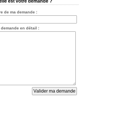
lle est votre demande ?
tre de ma demande :
 demande en détail :
ométrie
iquée à la Facu
pliquée après