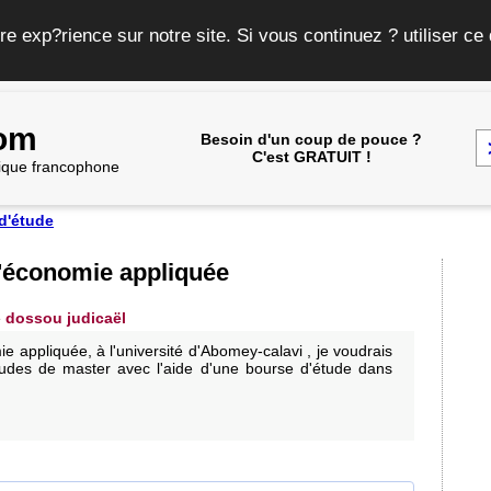
re exp?rience sur notre site. Si vous continuez ? utiliser c
com
Besoin d'un coup de pouce ?
C'est GRATUIT !
frique francophone
d'étude
'économie appliquée
e
dossou judicaël
ie appliquée, à l'université d'Abomey-calavi , je voudrais
études de master avec l'aide d'une bourse d'étude dans