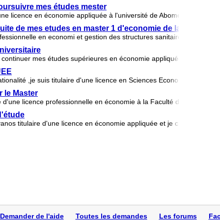
oursuivre mes études mester
une licence en économie appliquée à l'université de Abomey calavi au B
ite de mes etudes en master 1 d'economie de la santé
professionnelle en economi et gestion des structures sanitaires obtenue 
iversitaire
 continuer mes études supérieures en économie appliquée. je suis un é
UEE
ionalité ,je suis titulaire d'une licence en Sciences Economiques du sy
 le Master
e d'une licence professionnelle en économie à la Faculté des Science
d'étude
os titulaire d'une licence en économie appliquée et je cherche une 
Demander de l'aide
Toutes les demandes
Les forums
Fac