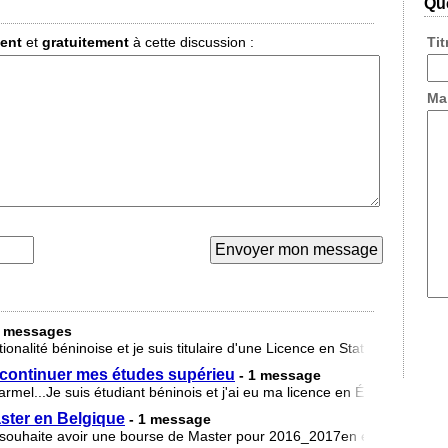
Que
ment
et
gratuitement
à cette discussion :
Ti
Ma
3 messages
onalité béninoise et je suis titulaire d'une Licence en Statistique Econ
continuer mes études supérieu
- 1 message
...Je suis étudiant béninois et j'ai eu ma licence en Économie Appl
ster en Belgique
- 1 message
Je souhaite avoir une bourse de Master pour 2016_2017en économie ap