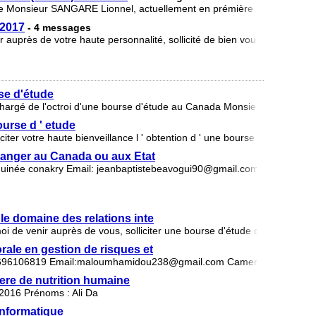
e Monsieur SANGARE Lionnel, actuellement en prémière Master Physi
/2017
- 4 messages
 auprès de votre haute personnalité, sollicité de bien vouloir
se d'étude
argé de l'octroi d'une bourse d'étude au Canada Monsieur ou Madame,
urse d ' etude
citer votre haute bienveillance l ' obtention d ' une bourse d ' étude en
ranger au Canada ou aux Etat
Guinée conakry Email: jeanbaptistebeavogui90@gmail.com Objet: Dem
e domaine des relations inte
 de venir auprès de vous, solliciter une bourse d'étude dans le doma
ale en gestion de risques et
696106819 Email:maloumhamidou238@gmail.com Camerounais Monsi
ere de nutrition humaine
2016 Prénoms : Ali Da
nformatique