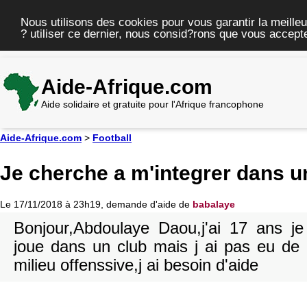
Nous utilisons des cookies pour vous garantir la meilleu
? utiliser ce dernier, nous consid?rons que vous accepte
Aide-Afrique.com
Aide solidaire et gratuite pour l'Afrique francophone
Aide-Afrique.com
>
Football
Je cherche a m'integrer dans un
Le 17/11/2018 à 23h19, demande d'aide de
babalaye
Bonjour,Abdoulaye Daou,j'ai 17 ans je 
joue dans un club mais j ai pas eu de 
milieu offenssive,j ai besoin d'aide