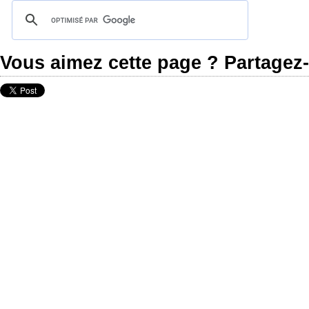
Vous aimez cette page ? Partagez-