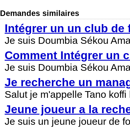
Demandes similaires
Intégrer un un club de 
Je suis Doumbia Sékou Amadou
Comment Intégrer un cl
Je suis Doumbia Sékou Amadou
Je recherche un manag
Salut je m'appelle Tano koffi 
Jeune joueur a la rech
Je suis un jeune joueur de fo