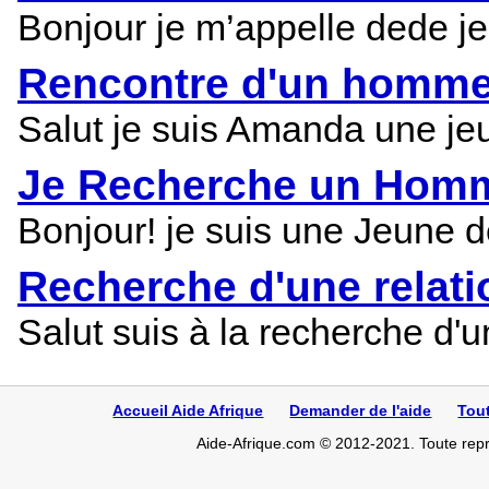
Bonjour je m’appelle dede je
Rencontre d'un homme 
Salut je suis Amanda une jeun
Je Recherche un Homme
Bonjour! je suis une Jeune d
Recherche d'une relati
Salut suis à la recherche d'u
Accueil Aide Afrique
Demander de l'aide
Tou
Aide-Afrique.com © 2012-2021. Toute repro