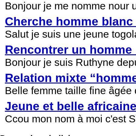
Bonjour je me nomme nour un
Cherche homme blanc p
Salut je suis une jeune togo
Rencontrer un homme 
Bonjour je suis Ruthyne depu
Relation mixte “homme
Belle femme taille fine âgée
Jeune et belle africai
Ccou mon nom à moi c'est Sér