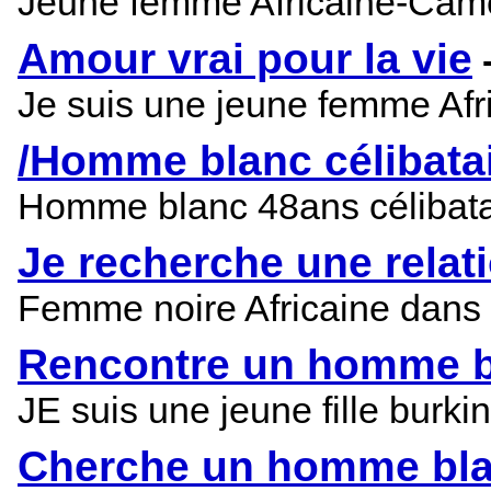
Jeune femme Africaine-Camer
Amour vrai pour la vie
Je suis une jeune femme Afri
/Homme blanc célibatai
Homme blanc 48ans célibatai
Je recherche une rela
Femme noire Africaine dans 
Rencontre un homme b
JE suis une jeune fille burk
Cherche un homme blan