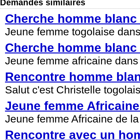
Demandes similaires
Cherche homme blanc p
Jeune femme togolaise dans 
Cherche homme blanc p
Jeune femme africaine dans 
Rencontre homme blanc
Salut c'est Christelle togola
Jeune femme Africain
Jeune femme Africaine de la 
Rencontre avec un ho