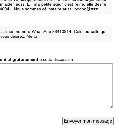
 m'aider aussi ET ma petite sœur c'est reine, elle désire
004... Nous sommes célibataire aussi looooo😋♥️♥️♥️
est mon numéro WhatsApp 98410914. Celui ou celle qui
 vous désirez. Merci
ment
et
gratuitement
à cette discussion :