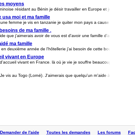
 les moyens
noise résidant au Bénin je désir travailler en Europe et je n'ai pas le
 usa moi et ma famille
et une femme je vis en tanzanie je quiter mon pays a cause du tribalisme
besoins de ma famille .
ide que j'aimerais avoir de vous est d'avoir une famille d'adoption et d'
idé ma famille
s en deuxième année de l'hôtellerie j'ai besoin de cette bourse pour ai
eil vivant en Europe
 d’accueil vivant en France. là où je vie je souffre beaucoup je vie che
e vis au Togo (Lomé). J'aimerais que quelqu'un m'aide à voyager ver
Demander de l'aide
Toutes les demandes
Les forums
Fac