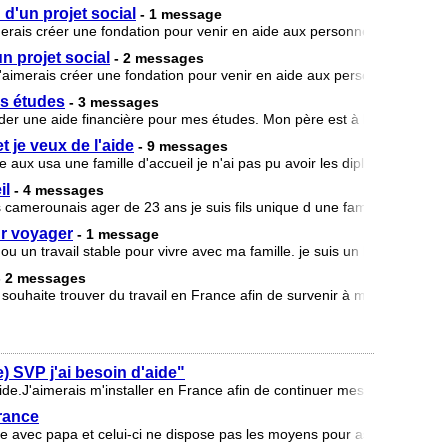
d'un projet social
- 1 message
merais créer une fondation pour venir en aide aux personnes en situation
n projet social
- 2 messages
j'aimerais créer une fondation pour venir en aide aux personnes en situ
s études
- 3 messages
 une aide financière pour mes études. Mon père est à la retraite il y
t je veux de l'aide
- 9 messages
aux usa une famille d'accueil je n'ai pas pu avoir les diplômes mais je
il
- 4 messages
es camerounais ager de 23 ans je suis fils unique d une famille pauvre et
ur voyager
- 1 message
ou un travail stable pour vivre avec ma famille. je suis un homme mar
- 2 messages
ouhaite trouver du travail en France afin de survenir à mes besoins a
 SVP j'ai besoin d'aide"
'aide.J'aimerais m'installer en France afin de continuer mes études(niv
France
 avec papa et celui-ci ne dispose pas les moyens pour assurer nos re