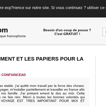
re exp?rience sur notre site. Si vous continuez ? utiliser c
com
Besoin d'un coup de pouce ?
C'est GRATUIT !
frique francophone
MENT ET LES PAPIERS POUR LA
e
CONFIANCEAD
as stable. j'ai quitté mon travail par la force des choses.
er, m'installer partiellement et travailler en france afin
 ma famille. J'ai présent ement le dos au mûr. Cette
je ne fais rien. Merci à toutes les bonnes volontés qui
 LE VOYAGE EST TRES IMPORTANT POUR MOI ET