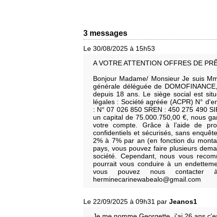
3 messages
Le 30/08/2025 à 15h53
A VOTRE ATTENTION OFFRES DE PRÊ
Bonjour Madame/ Monsieur Je suis Mme
générale déléguée de DOMOFINANCE, un
depuis 18 ans. Le siège social est si
légales : Société agréée (ACPR) N° d'e
: N° 07 026 850 SREN : 450 275 490 S
un capital de 75.000.750,00 €, nous gar
votre compte. Grâce à l’aide de pro
confidentiels et sécurisés, sans enquête
2% à 7% par an (en fonction du montan
pays, vous pouvez faire plusieurs dema
société. Cependant, nous vous recom
pourrait vous conduire à un endetteme
vous pouvez nous contacter à 
herminecarinewabealo@gmail.com
Le 22/09/2025 à 09h31 par
Jeanos1
Je me nomme Georgette, j'ai 26 ans c