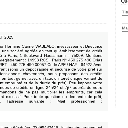
Que
Ti
Ma
T 2025
 Hermine Carine WABEALO, investisseur et Directrice
e société agréée en tant qu’établissement de crédit
tué à Paris, 1 Boulevard Haussmann – 75009. Mentions
nregistrement : 14998 RCS : Paris N° 450 275 490 Orias
IRET : 450 275 490 00057 Code APE / NAF : 6492Z Avec
antissons un dépôt rapide et sécurisé de votre prêt sur
fessionnels chevronnés, nous proposons des crédits
 en tout genre, avec un taux d’intérêt unique variant de
t emprunté et de la durée du prêt). Peu importe votre
ndes de crédits en ligne 24h/24 et 7j/7 auprès de notre
mandons de ne pas multiplier les emprunts, car cela
nt excessif. Pour toute question ou demande de prêt,
l'adresse suivante : Mail professionnel :
'est mon WhatsApp 22899482446. Je cherche urgemment