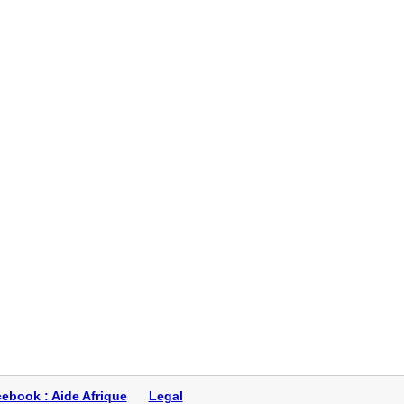
s moyens
 la rdc
accuei
dé mes pa
z mon
s la France ou
ebook : Aide Afrique
Legal