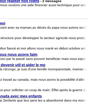
ur realiser nos rojets
- 2 messages
ous voulons une aide finencier aussi technique pour une perfection 
moi
 vivant avec sa maman,au décès du papa nous avions souffert puis avoir 
 structure pour développer le secteur agricole nous produisons ; ache
 Mon fiancé et moi allons nous marié en début octobre selon la révélati
 nous nous avons faim
ceci par le passé sans pouvoir benéficier mais nous espérons que ser
evenir util et aider le mo
la rdcongo, je suis d'une famille monoparentale, maman est morte la 
 travail au canada, mais nous avons la possibilité d'aller nous somm
 pour solliciter un coup de main. Effet après la guerre que nous avon
 canada avec mes enfants
ai 2enfants que leur pere les a abandonné dans ma mains mon reve c'e