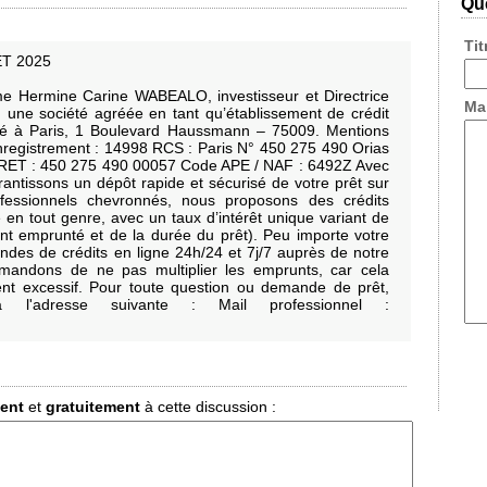
Que
Ti
T 2025
 Hermine Carine WABEALO, investisseur et Directrice
Ma
e société agréée en tant qu’établissement de crédit
tué à Paris, 1 Boulevard Haussmann – 75009. Mentions
nregistrement : 14998 RCS : Paris N° 450 275 490 Orias
IRET : 450 275 490 00057 Code APE / NAF : 6492Z Avec
antissons un dépôt rapide et sécurisé de votre prêt sur
fessionnels chevronnés, nous proposons des crédits
 en tout genre, avec un taux d’intérêt unique variant de
t emprunté et de la durée du prêt). Peu importe votre
ndes de crédits en ligne 24h/24 et 7j/7 auprès de notre
mandons de ne pas multiplier les emprunts, car cela
nt excessif. Pour toute question ou demande de prêt,
l'adresse suivante : Mail professionnel :
ment
et
gratuitement
à cette discussion :