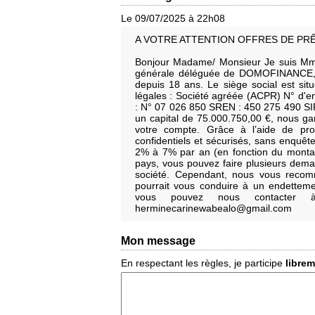
Le 09/07/2025 à 22h08
A VOTRE ATTENTION OFFRES DE PRÊ
Bonjour Madame/ Monsieur Je suis Mme
générale déléguée de DOMOFINANCE, un
depuis 18 ans. Le siège social est si
légales : Société agréée (ACPR) N° d'e
: N° 07 026 850 SREN : 450 275 490 S
un capital de 75.000.750,00 €, nous gar
votre compte. Grâce à l’aide de pro
confidentiels et sécurisés, sans enquête
2% à 7% par an (en fonction du montan
pays, vous pouvez faire plusieurs dema
société. Cependant, nous vous recom
pourrait vous conduire à un endetteme
vous pouvez nous contacter à 
herminecarinewabealo@gmail.com
Mon message
En respectant les règles, je participe
libre