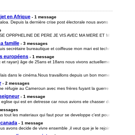
jet en Afrique
- 1 message
Daloa. Depuis la dernière crise post électorale nous avons perdu tout c
e
ISE OPRPHELINE DE PERE JE VIS AVEC MA MERE ET MES DEUX 
a famille
- 3 messages
is secrétaire bureautique et coiffeuse mon mari est technicien de bâti
ys européens
- 1 message
 et rayan) âge de 25ans et 18ans nous vivons actuellement au Came
is dans le cinéma.Nous travaillons depuis un bon moment et nous avo
r
- 2 messages
caine réfugie au Cameroun avec mes frères fuyant la guerre dans notre p
 seigneur
- 1 message
 l eglise qui est en detresse car nous avions ete chasser du site que nou
messages
 tout les materiaux qui faut pour se developpe c'est pour quoi nous a
 canada
- 1 message
ous avons decide de vivre ensemble ,il veut que je le rejoin a montreal