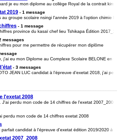
rd je eu mon diplome au collège Royal de la contrait kinshasa-est e
tat 2019
- 1 message
au groupe scolaire nsingi l'année 2019 à l'option chimie biologie j'ava
hiffres
- 1 message
hiffres province du kasaï chef lieu Tshikapa Édition 2017_2018 le nom
 2 messages
hiffres pour me permettre de récupérer mon diplôme
 message
j'ai eu mon Diplome au Complexe Scolaire BELONE en Chimie Biologi
’état
- 3 messages
 JEAN LUC candidat à l’épreuve d’exetat 2018, j’ai perdu mon code 
e l'exetat 2008
J'ai perdu mon code de 14 chiffres de l'exetat 2007_2008 du complex
'ai perdu mon code de 14 chiffres exetat 2008
s
 parfait candidat à l'épreuve d'exetat édition 2019/2020 à l'Institut tech
exetat 2007_2008