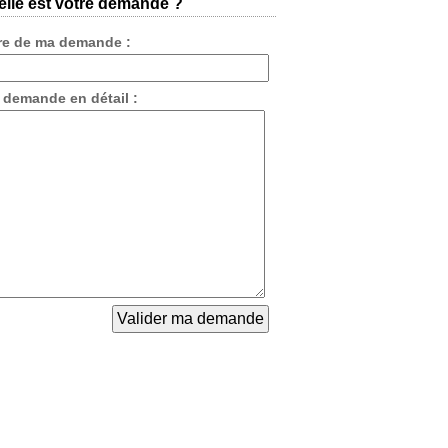
lle est votre demande ?
tre de ma demande :
 demande en détail :
code à 14 chiffres je beso