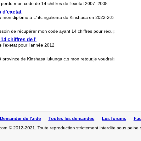
ai perdu mon code de 14 chiffres de l'exetat 2007_2008
 d'exetat
 mon diplôme à L' itc ngaliema de Kinshasa en 2022-2023 mais je bes
besoin de récupérer mon code ayant 14 chiffres pour récupérer mon dip
4 chiffres de l'
e l'exetat pour l'année 2012
lá province de Kinshasa lukunga c.s mon retour,je voudrais récupérer 
Demander de l'aide
Toutes les demandes
Les forums
Fac
com © 2012-2021. Toute reproduction strictement interdite sous peine 