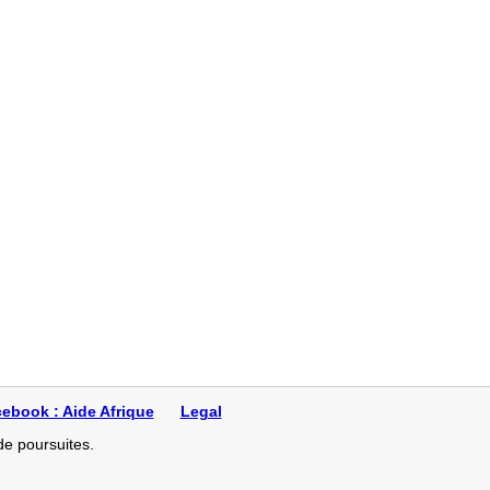
oin de récupére
lôme d'état
mon code à 1
ebook : Aide Afrique
Legal
de poursuites.