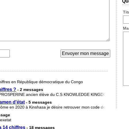
Que
Ti
Ma
hiffres en République démocratique du Congo
iffres ?
- 2 messages
OSPERINE ancien élève du C.S KNOWLEDGE KINGDOM je perdu mon 
xamen d'état
- 5 messages
plôme en 2020 à Kinshasa je désire retrouver mon code de 14 chiffres
ssage
'exetat
14 chiffres
- 18 messages